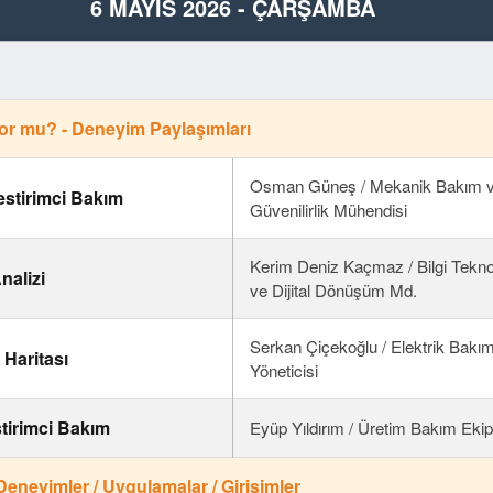
6 MAYIS 2026 - ÇARŞAMBA
yor mu? - Deneyim Paylaşımları
Osman Güneş / Mekanik Bakım 
Kestirimci Bakım
Güvenilirlik Mühendisi
Kerim Deniz Kaçmaz / Bilgi Teknolo
nalizi
ve Dijital Dönüşüm Md.
Serkan Çiçekoğlu / Elektrik Bakı
 Haritası
Yöneticisi
stirimci Bakım
Eyüp Yıldırım / Üretim Bakım Ekip
- Deneyimler / Uygulamalar / Girişimler