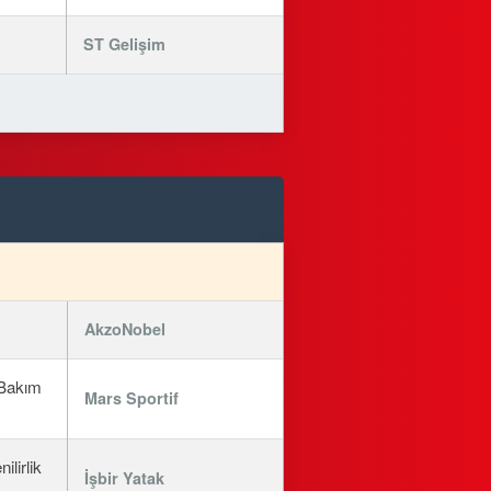
ST Gelişim
AkzoNobel
 Bakım
Mars Sportif
lirlik
İşbir Yatak