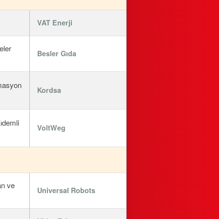
VAT Enerji
eler
Besler Gıda
omasyon
Kordsa
ıdemli
VoltWeg
an ve
Universal Robots