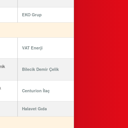
EKO Grup
VAT Enerji
nik
Bilecik Demir Çelik
k
Centurion İlaç
Halavet Gıda