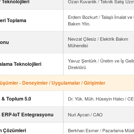
r Teknolojileri
Ozan Kuvanlık / Teknik Satış Uz
Erdem Bozkurt / Talaşlı İmalat ve 
eri Toplama
Bakım Yön.
Nevzat Çilesiz / Elektrik Bakım
yonu
Mühendisi
Yavuz Şentürk / Üretim ve İş Geli
lama Teknolojileri
Direktörü
üşümler - Deneyimler / Uygulamalar / Girişimler
m & Toplum 5.0
Dr. Yük. Müh. Hüseyin Halıcı / C
m ERP-IoT Entegrasyonu
Nuri Aycan / CAO
m Çözümleri
Berkhan Esmer / Pazarlama Müd