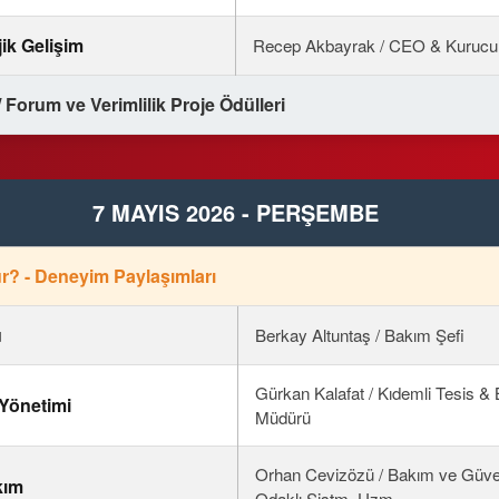
jik Gelişim
Recep Akbayrak / CEO & Kurucu
 / Forum ve Verimlilik Proje Ödülleri
7 MAYIS 2026 - PERŞEMBE
r? - Deneyim Paylaşımları
u
Berkay Altuntaş / Bakım Şefi
Gürkan Kalafat / Kıdemli Tesis &
 Yönetimi
Müdürü
Orhan Cevizözü / Bakım ve Güveni
kım
Odaklı Sistm. Uzm.