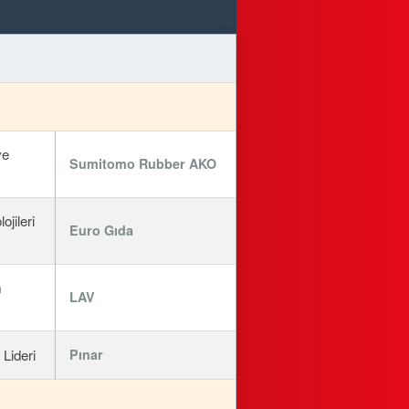
ve
Sumitomo Rubber AKO
jileri
Euro Gıda
m
LAV
 Lideri
Pınar