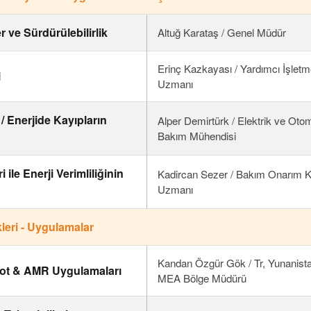
r ve Sürdürülebilirlik
Altuğ Karataş / Genel Müdür
Erinç Kazkayası / Yardımcı İşletm
i
Uzmanı
/ Enerjide Kayıpların
Alper Demirtürk / Elektrik ve Ot
Bakım Mühendisi
i ile Enerji Verimliliğinin
Kadircan Sezer / Bakım Onarım K
Uzmanı
leri - Uygulamalar
Kandan Özgür Gök / Tr, Yunanist
bot & AMR Uygulamaları
MEA Bölge Müdürü