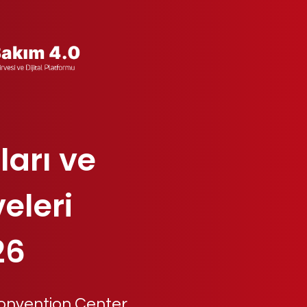
ları ve
eleri
26
onvention Center