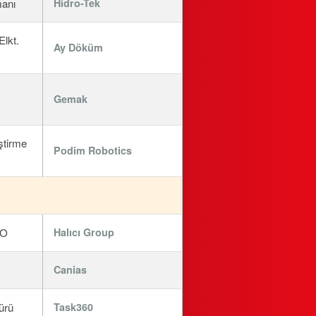
manı
Hidro-Tek
Elkt.
Ay Döküm
Gemak
ştirme
Podim Robotics
EO
Halıcı Group
Canias
ürü
Task360